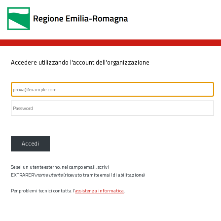
Accedere utilizzando l'account dell'organizzazione
Accedi
Se sei un utente esterno, nel campo email, scrivi
EXTRARER\
nome utente
(ricevuto tramite email di abilitazione)
Per problemi tecnici contatta l’
assistenza informatica
.