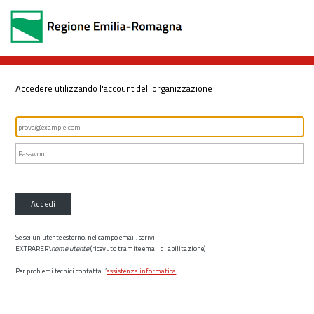
Accedere utilizzando l'account dell'organizzazione
Accedi
Se sei un utente esterno, nel campo email, scrivi
EXTRARER\
nome utente
(ricevuto tramite email di abilitazione)
Per problemi tecnici contatta l’
assistenza informatica
.