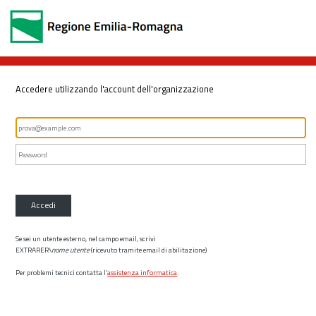
Accedere utilizzando l'account dell'organizzazione
Accedi
Se sei un utente esterno, nel campo email, scrivi
EXTRARER\
nome utente
(ricevuto tramite email di abilitazione)
Per problemi tecnici contatta l’
assistenza informatica
.