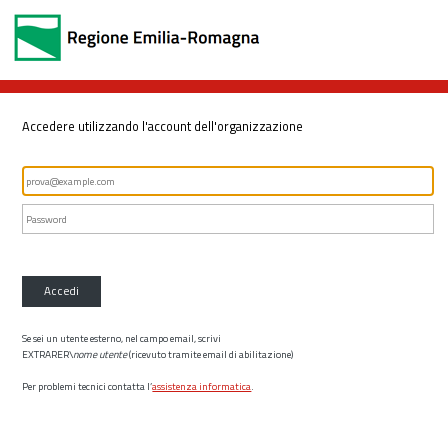
Accedere utilizzando l'account dell'organizzazione
Accedi
Se sei un utente esterno, nel campo email, scrivi
EXTRARER\
nome utente
(ricevuto tramite email di abilitazione)
Per problemi tecnici contatta l’
assistenza informatica
.