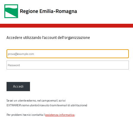
Accedere utilizzando l'account dell'organizzazione
Accedi
Se sei un utente esterno, nel campo email, scrivi
EXTRARER\
nome utente
(ricevuto tramite email di abilitazione)
Per problemi tecnici contatta l’
assistenza informatica
.