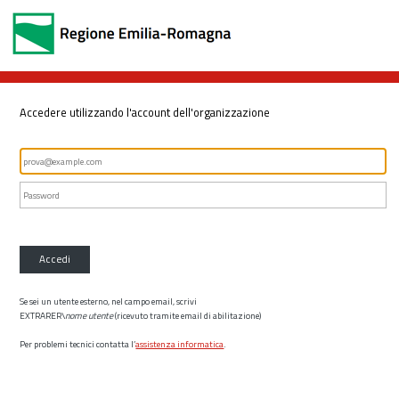
Accedere utilizzando l'account dell'organizzazione
Accedi
Se sei un utente esterno, nel campo email, scrivi
EXTRARER\
nome utente
(ricevuto tramite email di abilitazione)
Per problemi tecnici contatta l’
assistenza informatica
.