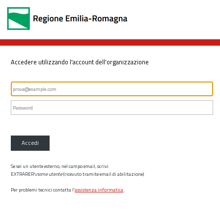
Accedere utilizzando l'account dell'organizzazione
Accedi
Se sei un utente esterno, nel campo email, scrivi
EXTRARER\
nome utente
(ricevuto tramite email di abilitazione)
Per problemi tecnici contatta l’
assistenza informatica
.