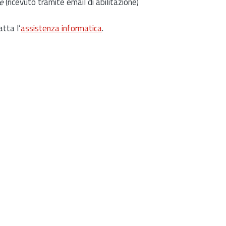
e
(ricevuto tramite email di abilitazione)
atta l’
assistenza informatica
.