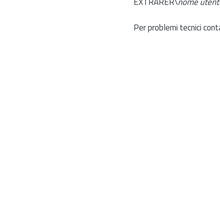
EXTRARER\
nome utent
Per problemi tecnici cont