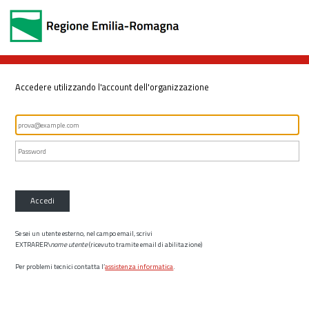
Accedere utilizzando l'account dell'organizzazione
Accedi
Se sei un utente esterno, nel campo email, scrivi
EXTRARER\
nome utente
(ricevuto tramite email di abilitazione)
Per problemi tecnici contatta l’
assistenza informatica
.