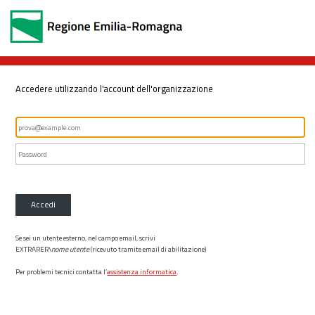
Accedere utilizzando l'account dell'organizzazione
Accedi
Se sei un utente esterno, nel campo email, scrivi
EXTRARER\
nome utente
(ricevuto tramite email di abilitazione)
Per problemi tecnici contatta l’
assistenza informatica
.