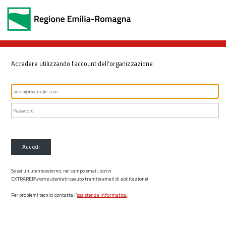
Accedere utilizzando l'account dell'organizzazione
Accedi
Se sei un utente esterno, nel campo email, scrivi
EXTRARER\
nome utente
(ricevuto tramite email di abilitazione)
Per problemi tecnici contatta l’
assistenza informatica
.