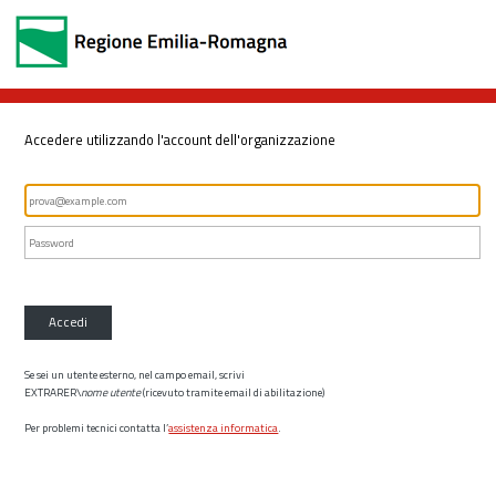
Accedere utilizzando l'account dell'organizzazione
Accedi
Se sei un utente esterno, nel campo email, scrivi
EXTRARER\
nome utente
(ricevuto tramite email di abilitazione)
Per problemi tecnici contatta l’
assistenza informatica
.