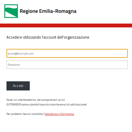
Accedere utilizzando l'account dell'organizzazione
Accedi
Se sei un utente esterno, nel campo email, scrivi
EXTRARER\
nome utente
(ricevuto tramite email di abilitazione)
Per problemi tecnici contatta l’
assistenza informatica
.