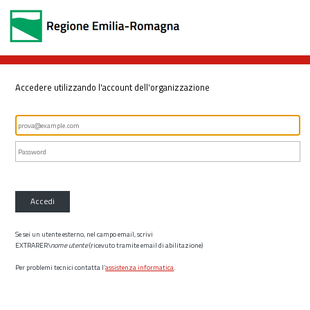
Accedere utilizzando l'account dell'organizzazione
Accedi
Se sei un utente esterno, nel campo email, scrivi
EXTRARER\
nome utente
(ricevuto tramite email di abilitazione)
Per problemi tecnici contatta l’
assistenza informatica
.