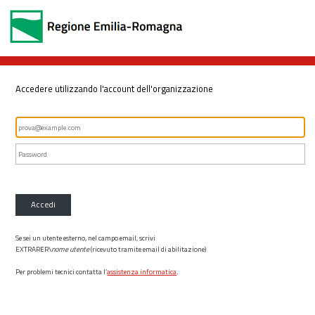
Accedere utilizzando l'account dell'organizzazione
Accedi
Se sei un utente esterno, nel campo email, scrivi
EXTRARER\
nome utente
(ricevuto tramite email di abilitazione)
Per problemi tecnici contatta l’
assistenza informatica
.