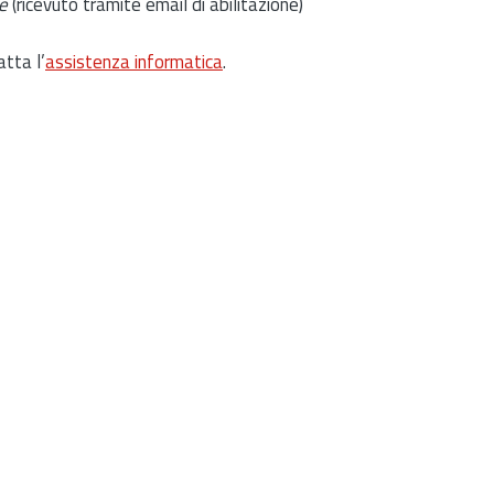
e
(ricevuto tramite email di abilitazione)
atta l’
assistenza informatica
.