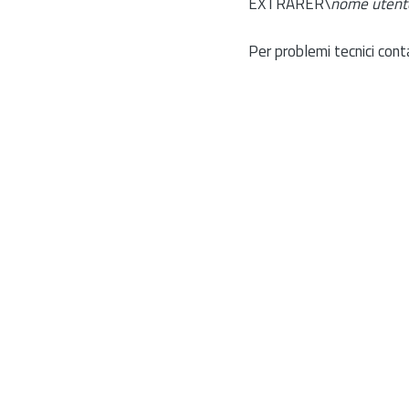
EXTRARER\
nome utent
Per problemi tecnici cont