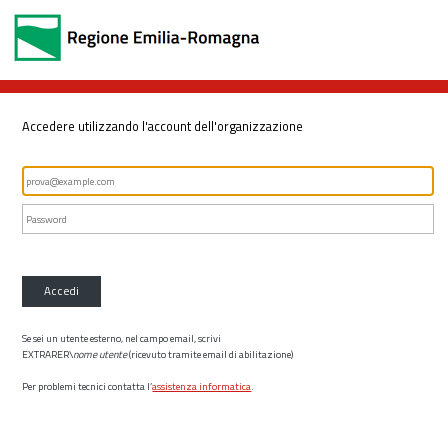
Accedere utilizzando l'account dell'organizzazione
Accedi
Se sei un utente esterno, nel campo email, scrivi
EXTRARER\
nome utente
(ricevuto tramite email di abilitazione)
Per problemi tecnici contatta l’
assistenza informatica
.