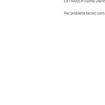
EXTRARER\
nome utent
Per problemi tecnici cont