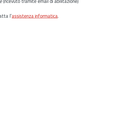
e
(ricevuto tramite email di abilitazione)
atta l’
assistenza informatica
.