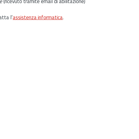
e
(ricevuto tramite email di abilitazione)
atta l’
assistenza informatica
.