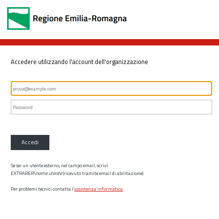
Accedere utilizzando l'account dell'organizzazione
Accedi
Se sei un utente esterno, nel campo email, scrivi
EXTRARER\
nome utente
(ricevuto tramite email di abilitazione)
Per problemi tecnici contatta l’
assistenza informatica
.