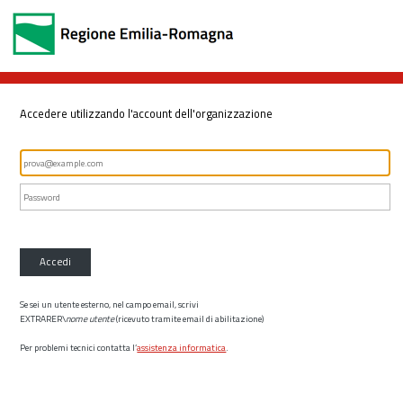
Accedere utilizzando l'account dell'organizzazione
Accedi
Se sei un utente esterno, nel campo email, scrivi
EXTRARER\
nome utente
(ricevuto tramite email di abilitazione)
Per problemi tecnici contatta l’
assistenza informatica
.