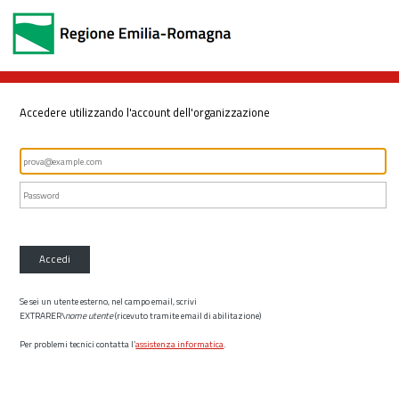
Accedere utilizzando l'account dell'organizzazione
Accedi
Se sei un utente esterno, nel campo email, scrivi
EXTRARER\
nome utente
(ricevuto tramite email di abilitazione)
Per problemi tecnici contatta l’
assistenza informatica
.