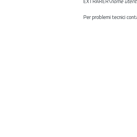
EXTRARER\
nome utent
Per problemi tecnici cont