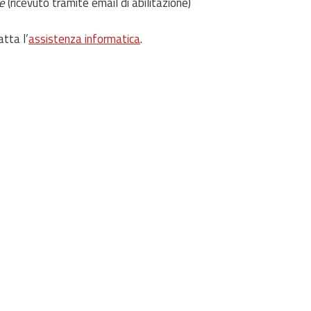
e
(ricevuto tramite email di abilitazione)
atta l’
assistenza informatica
.