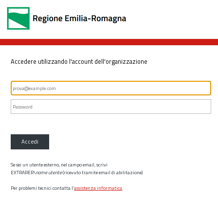
Accedere utilizzando l'account dell'organizzazione
Accedi
Se sei un utente esterno, nel campo email, scrivi
EXTRARER\
nome utente
(ricevuto tramite email di abilitazione)
Per problemi tecnici contatta l’
assistenza informatica
.