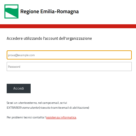
Accedere utilizzando l'account dell'organizzazione
Accedi
Se sei un utente esterno, nel campo email, scrivi
EXTRARER\
nome utente
(ricevuto tramite email di abilitazione)
Per problemi tecnici contatta l’
assistenza informatica
.