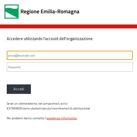
Accedere utilizzando l'account dell'organizzazione
Accedi
Se sei un utente esterno, nel campo email, scrivi
EXTRARER\
nome utente
(ricevuto tramite email di abilitazione)
Per problemi tecnici contatta l’
assistenza informatica
.