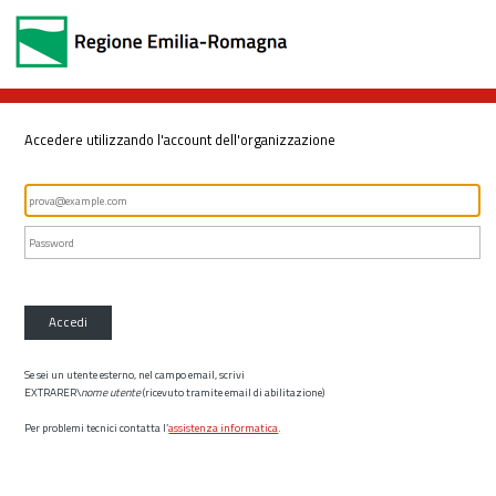
Accedere utilizzando l'account dell'organizzazione
Accedi
Se sei un utente esterno, nel campo email, scrivi
EXTRARER\
nome utente
(ricevuto tramite email di abilitazione)
Per problemi tecnici contatta l’
assistenza informatica
.