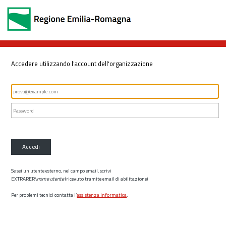
Accedere utilizzando l'account dell'organizzazione
Accedi
Se sei un utente esterno, nel campo email, scrivi
EXTRARER\
nome utente
(ricevuto tramite email di abilitazione)
Per problemi tecnici contatta l’
assistenza informatica
.