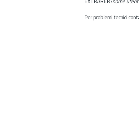
EXTRARER\
nome utent
Per problemi tecnici cont