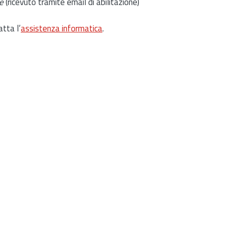
e
(ricevuto tramite email di abilitazione)
atta l’
assistenza informatica
.