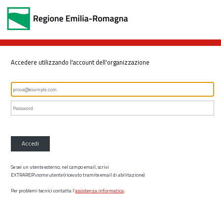
Accedere utilizzando l'account dell'organizzazione
Accedi
Se sei un utente esterno, nel campo email, scrivi
EXTRARER\
nome utente
(ricevuto tramite email di abilitazione)
Per problemi tecnici contatta l’
assistenza informatica
.