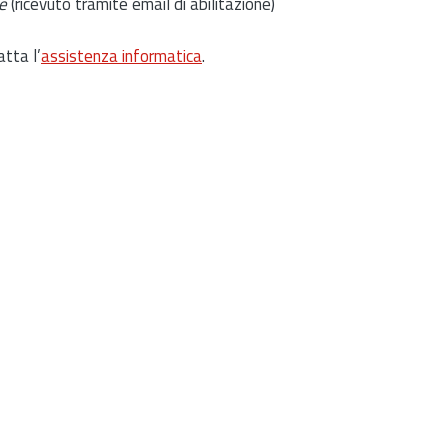
e
(ricevuto tramite email di abilitazione)
atta l’
assistenza informatica
.