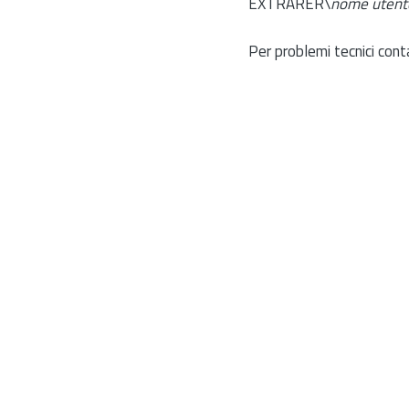
EXTRARER\
nome utent
Per problemi tecnici cont