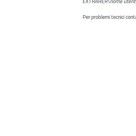
EXTRARER\
nome utent
Per problemi tecnici cont