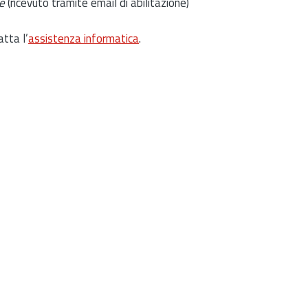
e
(ricevuto tramite email di abilitazione)
atta l’
assistenza informatica
.