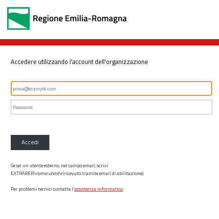
Accedere utilizzando l'account dell'organizzazione
Accedi
Se sei un utente esterno, nel campo email, scrivi
EXTRARER\
nome utente
(ricevuto tramite email di abilitazione)
Per problemi tecnici contatta l’
assistenza informatica
.