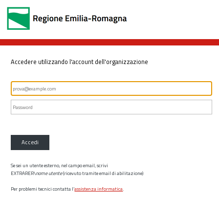
Accedere utilizzando l'account dell'organizzazione
Accedi
Se sei un utente esterno, nel campo email, scrivi
EXTRARER\
nome utente
(ricevuto tramite email di abilitazione)
Per problemi tecnici contatta l’
assistenza informatica
.