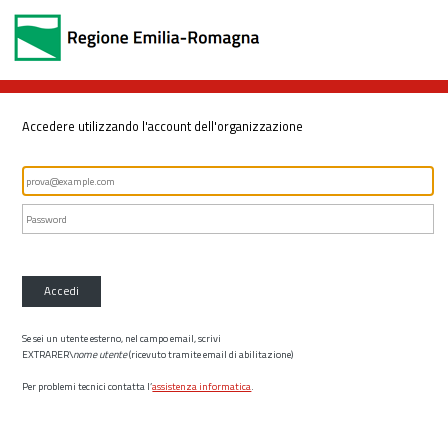
Accedere utilizzando l'account dell'organizzazione
Accedi
Se sei un utente esterno, nel campo email, scrivi
EXTRARER\
nome utente
(ricevuto tramite email di abilitazione)
Per problemi tecnici contatta l’
assistenza informatica
.