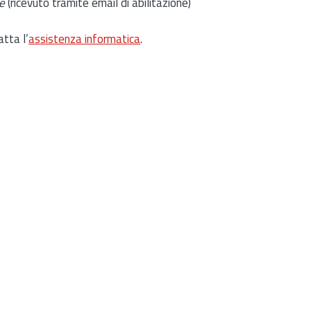
e
(ricevuto tramite email di abilitazione)
atta l’
assistenza informatica
.