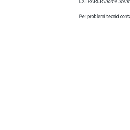
EXTRARER\
nome utent
Per problemi tecnici cont