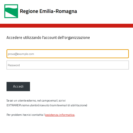
Accedere utilizzando l'account dell'organizzazione
Accedi
Se sei un utente esterno, nel campo email, scrivi
EXTRARER\
nome utente
(ricevuto tramite email di abilitazione)
Per problemi tecnici contatta l’
assistenza informatica
.