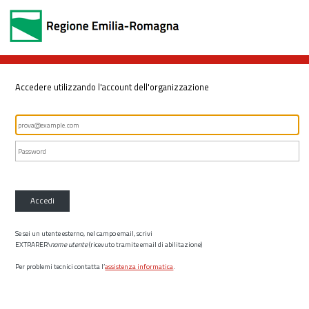
Accedere utilizzando l'account dell'organizzazione
Accedi
Se sei un utente esterno, nel campo email, scrivi
EXTRARER\
nome utente
(ricevuto tramite email di abilitazione)
Per problemi tecnici contatta l’
assistenza informatica
.