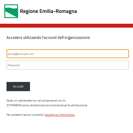
Accedere utilizzando l'account dell'organizzazione
Accedi
Se sei un utente esterno, nel campo email, scrivi
EXTRARER\
nome utente
(ricevuto tramite email di abilitazione)
Per problemi tecnici contatta l’
assistenza informatica
.