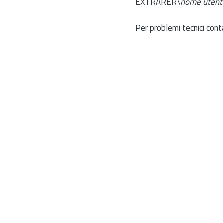
EXTRARER\
nome utent
Per problemi tecnici cont