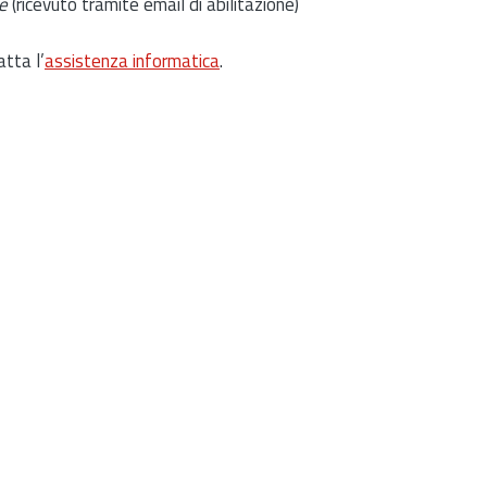
e
(ricevuto tramite email di abilitazione)
atta l’
assistenza informatica
.