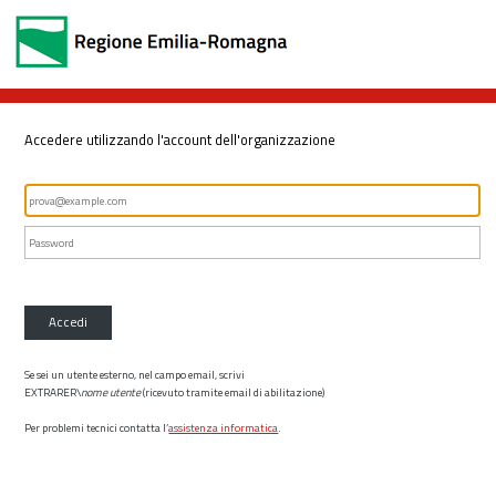
Accedere utilizzando l'account dell'organizzazione
Accedi
Se sei un utente esterno, nel campo email, scrivi
EXTRARER\
nome utente
(ricevuto tramite email di abilitazione)
Per problemi tecnici contatta l’
assistenza informatica
.