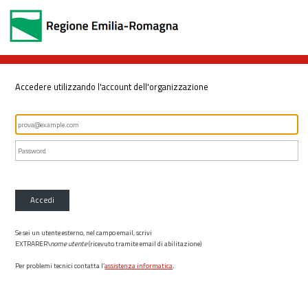
Accedere utilizzando l'account dell'organizzazione
Accedi
Se sei un utente esterno, nel campo email, scrivi
EXTRARER\
nome utente
(ricevuto tramite email di abilitazione)
Per problemi tecnici contatta l’
assistenza informatica
.