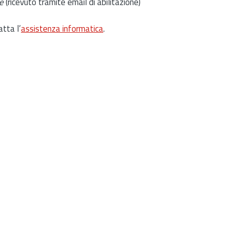
e
(ricevuto tramite email di abilitazione)
atta l’
assistenza informatica
.