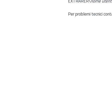
EXTRARER\
nome utent
Per problemi tecnici cont