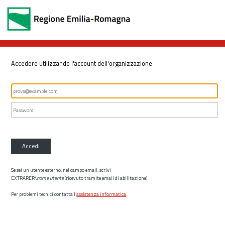
Accedere utilizzando l'account dell'organizzazione
Accedi
Se sei un utente esterno, nel campo email, scrivi
EXTRARER\
nome utente
(ricevuto tramite email di abilitazione)
Per problemi tecnici contatta l’
assistenza informatica
.