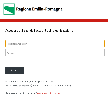
Accedere utilizzando l'account dell'organizzazione
Accedi
Se sei un utente esterno, nel campo email, scrivi
EXTRARER\
nome utente
(ricevuto tramite email di abilitazione)
Per problemi tecnici contatta l’
assistenza informatica
.