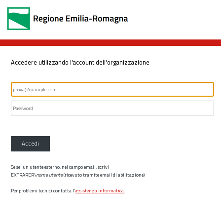
Accedere utilizzando l'account dell'organizzazione
Accedi
Se sei un utente esterno, nel campo email, scrivi
EXTRARER\
nome utente
(ricevuto tramite email di abilitazione)
Per problemi tecnici contatta l’
assistenza informatica
.