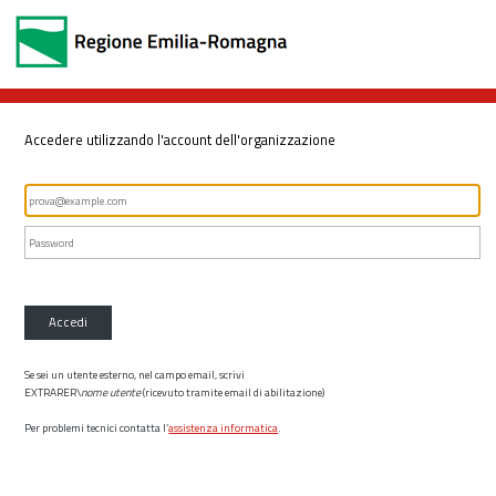
Accedere utilizzando l'account dell'organizzazione
Accedi
Se sei un utente esterno, nel campo email, scrivi
EXTRARER\
nome utente
(ricevuto tramite email di abilitazione)
Per problemi tecnici contatta l’
assistenza informatica
.