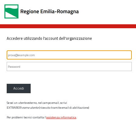
Accedere utilizzando l'account dell'organizzazione
Accedi
Se sei un utente esterno, nel campo email, scrivi
EXTRARER\
nome utente
(ricevuto tramite email di abilitazione)
Per problemi tecnici contatta l’
assistenza informatica
.