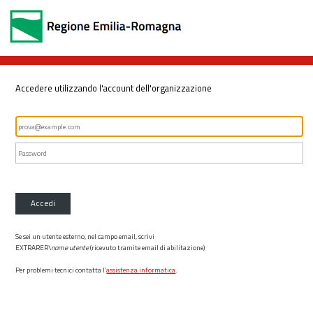
Accedere utilizzando l'account dell'organizzazione
Accedi
Se sei un utente esterno, nel campo email, scrivi
EXTRARER\
nome utente
(ricevuto tramite email di abilitazione)
Per problemi tecnici contatta l’
assistenza informatica
.