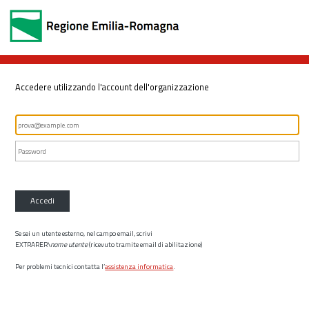
Accedere utilizzando l'account dell'organizzazione
Accedi
Se sei un utente esterno, nel campo email, scrivi
EXTRARER\
nome utente
(ricevuto tramite email di abilitazione)
Per problemi tecnici contatta l’
assistenza informatica
.